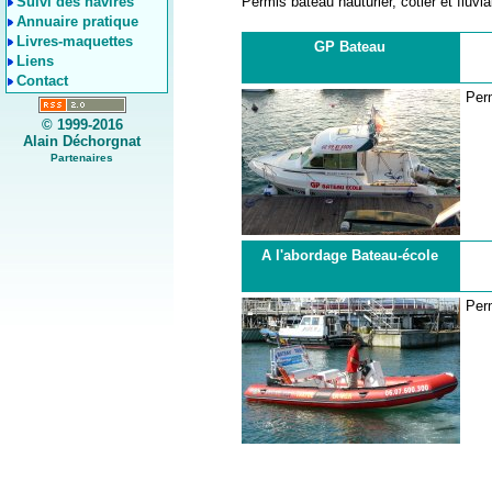
Suivi des navires
Permis bateau hauturier, côtier et fluvia
Annuaire pratique
Livres-maquettes
GP Bateau
Liens
Contact
Perm
© 1999-2016
Alain Déchorgnat
Partenaires
A l'abordage Bateau-école
Perm