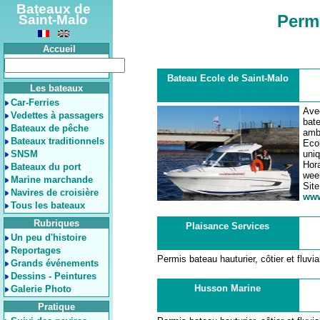
Bateaux de
Perm
Saint-Malo
Accueil
Bateau Ecole de Saint-Malo
Les bateaux
Car-Ferries
Ave
Vedettes à passagers
bat
Bateaux de pêche
amb
Bateaux traditionnels
Eco
SNSM
uni
Hora
Bateaux du port
wee
Marine marchande
Site
Navires de croisière
www
Tous les bateaux
Rubriques
Plaisance Services
Un peu d'histoire
Reportages
Permis bateau hauturier, côtier et fluvia
Grands événements
Dessins - Peintures
Husson Marine
Galerie Photo
Pratique