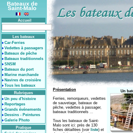
Bateaux de
Saint-Malo
Accueil
Les bateaux
Car-Ferries
Vedettes à passagers
Bateaux de pêche
Bateaux traditionnels
SNSM
Bateaux du port
Marine marchande
Navires de croisière
Tous les bateaux
Présentation
Un bat
Rubriques
Ferries, remorqueurs, vedettes
Un peu d'histoire
de sauvetage, bateaux de
Reportages
pêche, vedettes à passager,
Grands événements
bateaux traditionnels ...
Dessins - Peintures
Galerie Photo
Tous les bateaux de Saint-
Malo sont ici: près de 130
Pratique
fiches détaillées (voir
liste
) et