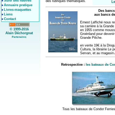
Suivi des navires
des rubriques thématiques.
Le
Annuaire pratique
Livres-maquettes
Des bancs 
Liens
aux bancs de
Contact
Ernest Laffiché nous re
sa carrière à la Gran
© 1999-2016
en 1955 comme mousse 
Alain Déchorgnat
Groënland pour devenir 
Partenaires
Grande Pêche.
en vente 19€ à la Drogu
Cultura, la librairie Le 
Servan, et au magasin 
Retrospective :
les bateaux de Co
Tous les bateaux de Condor Ferrie