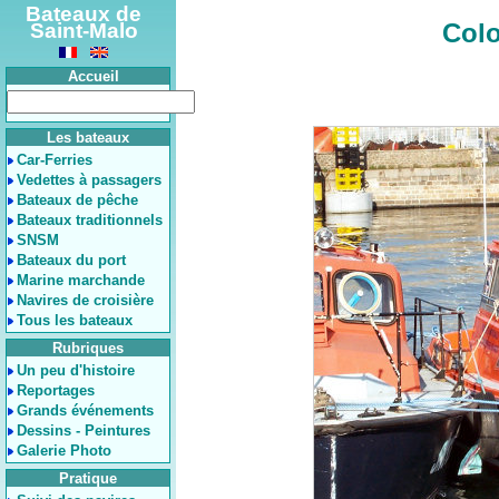
Bateaux de
Colo
Saint-Malo
Accueil
Les bateaux
Car-Ferries
Vedettes à passagers
Bateaux de pêche
Bateaux traditionnels
SNSM
Bateaux du port
Marine marchande
Navires de croisière
Tous les bateaux
Rubriques
Un peu d'histoire
Reportages
Grands événements
Dessins - Peintures
Galerie Photo
Pratique