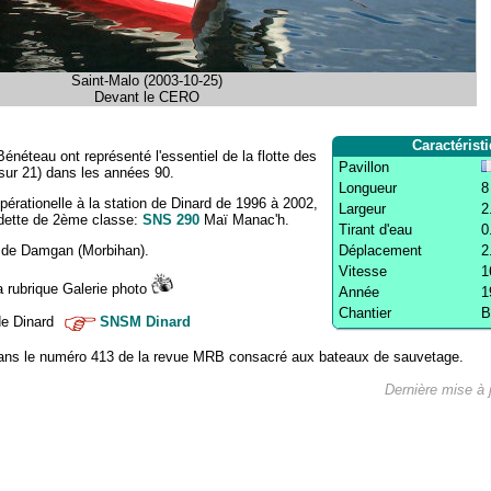
Saint-Malo (2003-10-25)
Devant le CERO
Caractérist
éteau ont représenté l'essentiel de la flotte des
Pavillon
sur 21) dans les années 90.
Longueur
8
pérationelle à la station de Dinard de 1996 à 2002,
Largeur
2
edette de 2ème classe:
SNS 290
Maï Manac'h.
Tirant d'eau
0
on de Damgan (Morbihan).
Déplacement
2
Vitesse
1
a rubrique Galerie photo
Année
1
Chantier
B
de Dinard
SNSM Dinard
 dans le numéro 413 de la revue MRB consacré aux bateaux de sauvetage.
Dernière mise à 