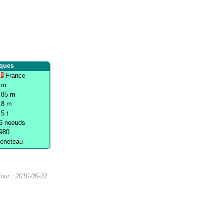
iques
France
 m
.85 m
.8 m
.5 t
6 noeuds
980
eneteau
jour : 2010-05-22