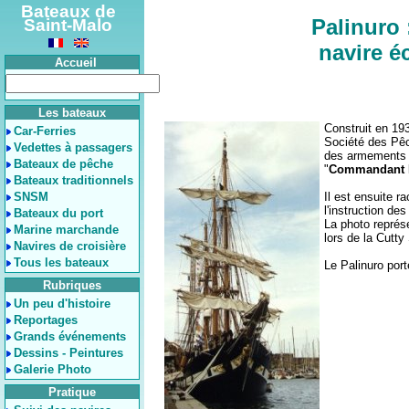
Bateaux de
Palinuro 
Saint-Malo
navire é
Accueil
Les bateaux
Construit en 19
Car-Ferries
Société des Pêch
Vedettes à passagers
des armements 
Bateaux de pêche
"
Commandant L
Bateaux traditionnels
SNSM
Il est ensuite r
l'instruction de
Bateaux du port
La photo représ
Marine marchande
lors de la Cutty
Navires de croisière
Tous les bateaux
Le Palinuro port
Rubriques
Un peu d'histoire
Reportages
Grands événements
Dessins - Peintures
Galerie Photo
Pratique