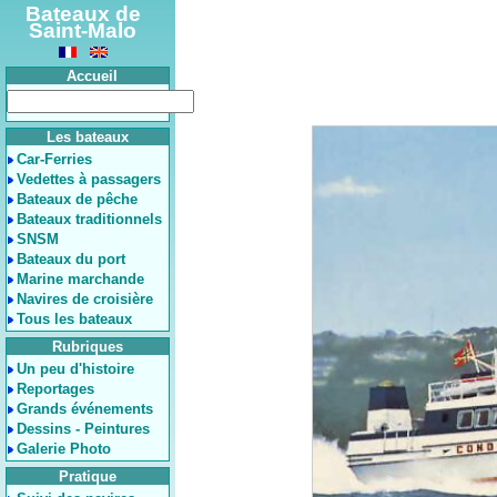
Bateaux de
Saint-Malo
Accueil
Les bateaux
Car-Ferries
Vedettes à passagers
Bateaux de pêche
Bateaux traditionnels
SNSM
Bateaux du port
Marine marchande
Navires de croisière
Tous les bateaux
Rubriques
Un peu d'histoire
Reportages
Grands événements
Dessins - Peintures
Galerie Photo
Pratique