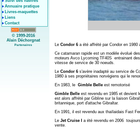
Suivi des navires
Annuaire pratique
Livres-maquettes
Liens
Contact
© 1999-2016
Alain Déchorgnat
Le
Condor 6
a été affrété par Condor en 1980 
Partenaires
Ce catamaran rapide est un modèle évolué des 
moteurs Avco Lycoming TF40S entrainant des w
vitesse de service de 30 noeuds.
Le
Condor 6
s'avère inadapté au service de Co
1980 à ses propriétaires norvégiens qui le re
En 1983, le
Gimble Belle
est remotorisé
Gimble Belle
est revendu en 1985 et devient l
est alors affrété par Gibline sur la liaison Gibr
britannique, port d'attache Gibraltar.
En 1991, il est revendu aux thaïlaidais Fast
Le
Jet Cruise I
a été revendu en 2006 toujours 
vente.