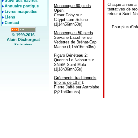
Suivi des navires
Chaque année a l
Monocoque 60 pieds
Annuaire pratique
tentatives de rec
Open
:
Livres-maquettes
retour à Saint-N
Cesar Dohy sur
Liens
Cityjet.com-Solune
Contact
(1j14h56mn50s)
Pour plus d'in
Monocoques 50 pieds
:
© 1999-2016
Servane Escoffier sur
Alain Déchorgnat
Vedettes de Bréhat-Cap
Partenaires
Marine (1j15h16mn35s)
Figaro Bénéteau 2
:
Quentin Le Nabour sur
SNSM Saint-Malo
(1j18h36mn35s)
Gréements traditionnels
(moins de 10 m)
:
Pierre Jaffé sur Astrolabe
(2j21h43mn5s)