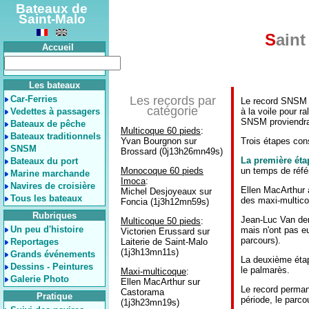
Bateaux de
Saint-Malo
S
ain
Accueil
Les bateaux
Car-Ferries
Les records par
Le record SNSM a 
catégorie
Vedettes à passagers
à la voile pour r
SNSM proviendra d
Bateaux de pêche
Multicoque 60 pieds
:
Bateaux traditionnels
Yvan Bourgnon sur
Trois étapes con
SNSM
Brossard (0j13h26mn49s)
La première ét
Bateaux du port
Monocoque 60 pieds
un temps de réfé
Marine marchande
Imoca
:
Navires de croisière
Ellen MacArthur a
Michel Desjoyeaux sur
Tous les bateaux
des maxi-multic
Foncia (1j3h12mn59s)
Rubriques
Jean-Luc Van den
Multicoque 50 pieds
:
Un peu d'histoire
mais n'ont pas e
Victorien Erussard sur
parcours).
Reportages
Laiterie de Saint-Malo
(1j3h13mn11s)
Grands événements
La deuxième étap
Dessins - Peintures
le palmarès.
Maxi-multicoque
:
Galerie Photo
Ellen MacArthur sur
Le record perman
Castorama
Pratique
période, le parco
(1j3h23mn19s)