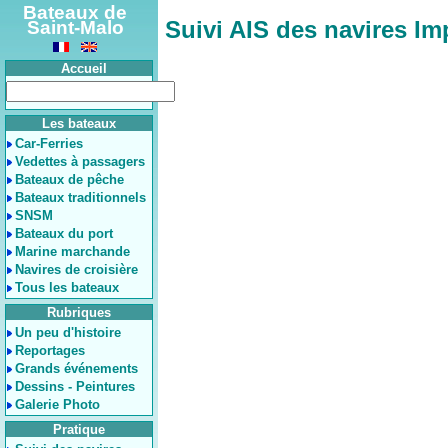
Bateaux de
Suivi AIS des navires Im
Saint-Malo
Accueil
Les bateaux
Car-Ferries
Vedettes à passagers
Bateaux de pêche
Bateaux traditionnels
SNSM
Bateaux du port
Marine marchande
Navires de croisière
Tous les bateaux
Rubriques
Un peu d'histoire
Reportages
Grands événements
Dessins - Peintures
Galerie Photo
Pratique