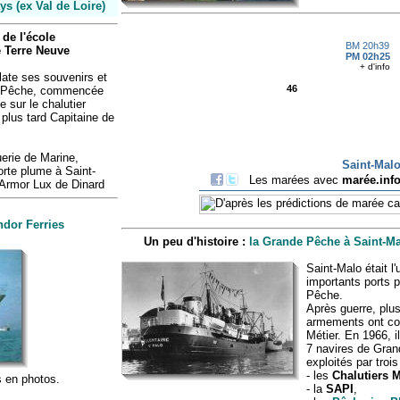
s (ex Val de Loire)
de l'école
 Terre Neuve
late ses souvenirs et
de Pêche, commencée
sur le chalutier
plus tard Capitaine de
erie de Marine,
porte plume à Saint-
Armor Lux de Dinard
ndor Ferries
Un peu d'histoire :
la Grande Pêche à Saint-Ma
Saint-Malo était l
importants ports 
Pêche.
Après guerre, plus
armements ont co
Métier. En 1966, i
7 navires de Gra
exploités par tro
- les
Chalutiers 
s en photos.
- la
SAPI
,