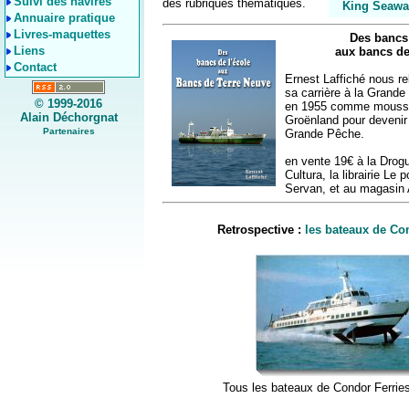
Suivi des navires
des rubriques thématiques.
King Seaway
Annuaire pratique
Livres-maquettes
Des bancs 
Liens
aux bancs de
Contact
Ernest Laffiché nous re
sa carrière à la Gran
© 1999-2016
en 1955 comme mousse 
Alain Déchorgnat
Groënland pour devenir 
Partenaires
Grande Pêche.
en vente 19€ à la Drogu
Cultura, la librairie Le 
Servan, et au magasin 
Retrospective :
les bateaux de Co
Tous les bateaux de Condor Ferrie