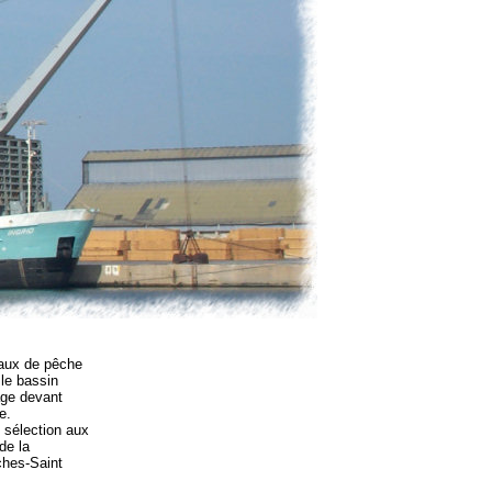
aux de pêche
 le bassin
age devant
e.
e sélection aux
de la
hes-Saint