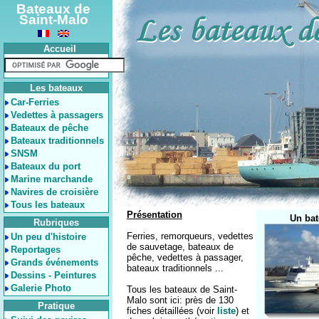
Bateaux de
Saint-Malo
Accueil
Les bateaux
Car-Ferries
Vedettes à passagers
Bateaux de pêche
Bateaux traditionnels
SNSM
Bateaux du port
Marine marchande
Navires de croisière
Tous les bateaux
Présentation
Un bat
Rubriques
Ferries, remorqueurs, vedettes
Un peu d'histoire
de sauvetage, bateaux de
Reportages
pêche, vedettes à passager,
Grands événements
bateaux traditionnels ...
Dessins - Peintures
Galerie Photo
Tous les bateaux de Saint-
Malo sont ici: près de 130
Pratique
fiches détaillées (voir
liste
) et