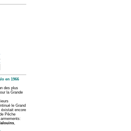
lo en 1966
'un des plus
pour la Grande
ieurs
ntinué le Grand
l éxistait encore
nde Pêche
is armements:
Malouins
,