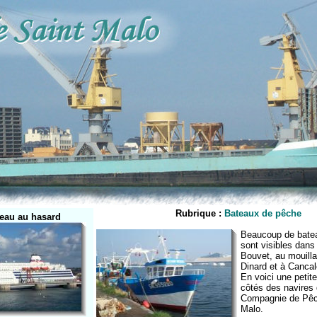
Rubrique :
Bateaux de pêche
eau au hasard
Beaucoup de bate
sont visibles dans
Bouvet, au mouill
Dinard et à Cancal
En voici une petit
côtés des navires 
Compagnie de Pêc
Malo.